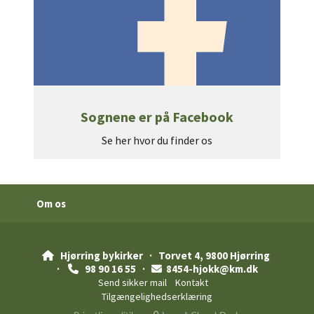
Sognene er på Facebook
Se her hvor du finder os
Om os
Hjørring bykirker
· Torvet 4, 9800 Hjørring

·
98 90 16 55 ·
8454-hjokk@km.dk


Send sikker mail
Kontakt
Tilgængelighedserklæring