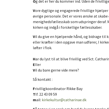
O
g det er her du kommer ind. Uden de frivilli
V
ore dygtige og engagerede frivillige hjælpe
øvrige personale. Det er vores ønske at skabe 
menighedsfællesskab som udspringer deraf. Men!
kirken og indgå i forskellige fællesskaber.
V
il du give en hjælpende hånd, og bidrage til
eller kræfter i den opgave man udfører, I kirk
løfter i flok.
H
ar du lyst til at blive frivillig ved Sct. Catha
E
ller
V
il du bare gerne vide mere?
Så kontakt :
F
rivilligkoordinator Rikke Bay
T
lf. 22 43 09 59
m
ail:
kirkekultur@catharinae.dk
S
å tager vi en snak om hvad du kunne tænke di