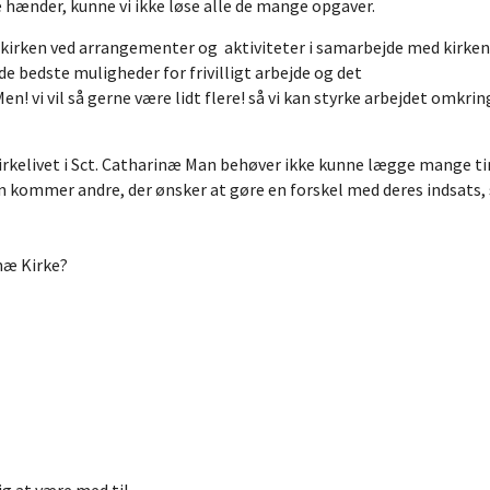
ge hænder, kunne vi ikke løse alle de mange opgaver.
r kirken ved arrangementer og aktiviteter i samarbejde med kirke
de bedste muligheder for frivilligt arbejde og det
 vi vil så gerne være lidt flere! så vi kan styrke arbejdet omkrin
 kirkelivet i Sct. Catharinæ Man behøver ikke kunne lægge mange t
en kommer andre, der ønsker at gøre en forskel med deres indsats, 
rinæ Kirke?
g at være med til.