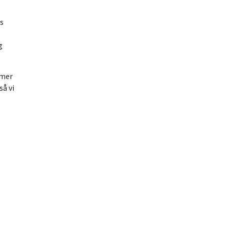
ns
g
imer
så vi