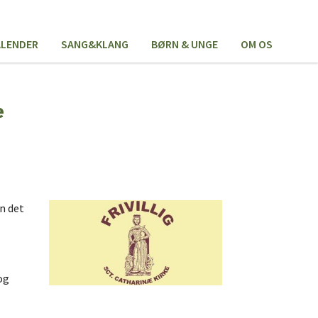
ALENDER
SANG&KLANG
BØRN & UNGE
OM OS
e
n det
og