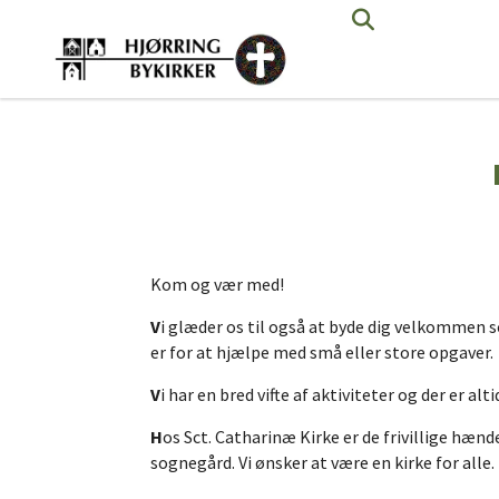
Kom og vær med!
V
i glæder os til også at byde dig velkommen s
er for at hjælpe med små eller store opgaver.
V
i har en bred vifte af aktiviteter og der er alt
H
os Sct. Catharinæ Kirke er de frivillige hænd
sognegård. Vi ønsker at være en kirke for alle