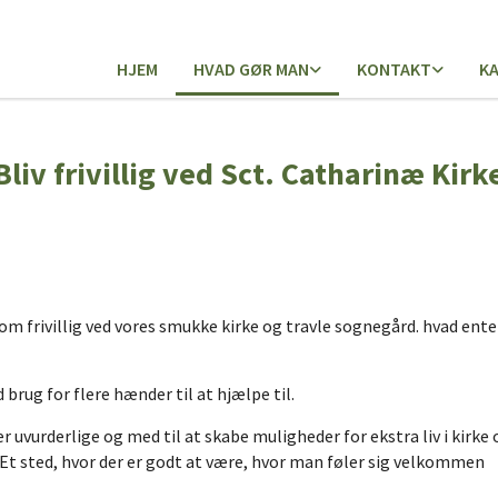
HJEM
HVAD GØR MAN
KONTAKT
K
Bliv frivillig ved Sct. Catharinæ Kirk
om frivillig ved vores smukke kirke og travle sognegård. hvad ente
id brug for flere hænder til at hjælpe til.
er uvurderlige og med til at skabe muligheder for ekstra liv i kirke 
. Et sted, hvor der er godt at være, hvor man føler sig velkommen