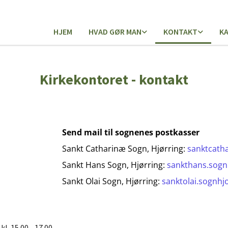
HJEM
HVAD GØR MAN
KONTAKT
K
Kirkekontoret - kontakt
Send mail til sognenes postkasser
Sankt Catharinæ Sogn, Hjørring:
sanktcath
Sankt Hans Sogn, Hjørring:
sankthans.sog
Sankt Olai Sogn, Hjørring:
sanktolai.sognh
l. 15.00 - 17.00.