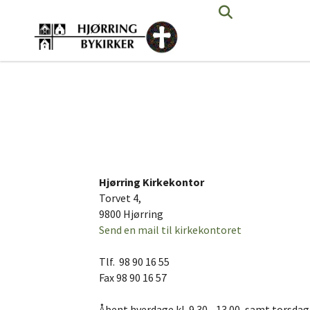
Hjørring Kirkekontor
Torvet 4,
9800 Hjørring
Send en mail til kirkekontoret
Tlf. 98 90 16 55
Fax 98 90 16 57
Åbent hverdage kl. 9.30 - 13.00, samt torsdag k