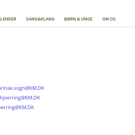
ALENDER
SANG&KLANG
BØRN & UNGE
OM OS
arinae.sogn@KM.DK
nhjoerring@KM.DK
joerring@KM.DK