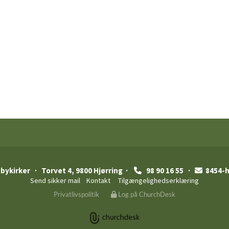
 bykirker
· Torvet 4, 9800 Hjørring ·
98 90 16 55 ·
8454-h


Send sikker mail
Kontakt
Tilgængelighedserklæring
Privatlivspolitik
Log på ChurchDesk