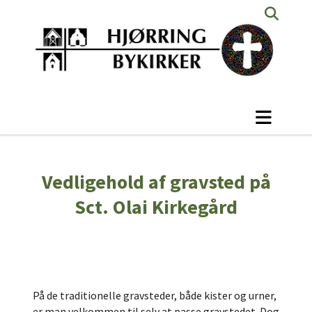
Vedligehold af gravsted på
Sct. Olai Kirkegård
På de traditionelle gravsteder, både kister og urner,
er man velkommen til selv at passe gravstedet. Dog