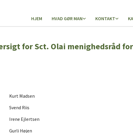
HJEM
HVAD GØR MAN
KONTAKT
K
rsigt for Sct. Olai menighedsråd fo
Kurt Madsen
Svend Riis
Irene Ejlertsen
Gurli Højen