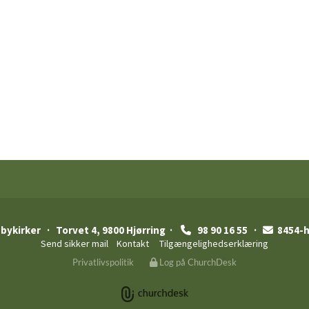
 bykirker
· Torvet 4, 9800 Hjørring ·
98 90 16 55 ·
8454-h


Send sikker mail
Kontakt
Tilgængelighedserklæring
Privatlivspolitik
Log på ChurchDesk