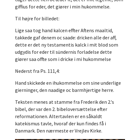
giffius for eder, det giører i min hukommelse.
Til højre for billedet:
Lige saa tog hand kalcen effter Aftens maaltid,
takkede gaf denem oc saade: dricken alle der aff,
dette er det ny testamentis kalck i mit blod som
udgydis for eder til sündernis forladelse dette
giører saa offte som i dricke i mi hukommelse
Nederst fra Ps. 111,4:
Hand skickede en ihukommelse om sine underlige
gierninger, den naadige oc barmhjertige herre.
Teksten menes at stamme fra Frederik den 2.'s
bibel, der var den 2. bibeloversættelse efter
reformationen. Altertavlen er en såkaldt
katekismus tavle, hvoraf der kun findes få i
Danmark. Den nærmeste er Vrejlev Kirke.