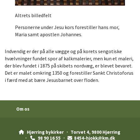
Altrets billedfelt
Personerne under Jesu kors forestiller hans mor,
Maria samt apostlen Johannes.
Indvendig er der på alle vægge og på korets sengotiske
hvælvninger fundet spor af kalkmalerier, men kun et maleri,
der blev fundet i 1875 på skibets nordvæg, er blevet bevaret.
Det er malet omkring 1350 og forestiller Sankt Christoforus
i færd med at bære Jesusbarnet over floden.
Om os
Hjørring bykirker
· Torvet 4, 9800 Hjørring

·
98 90 16 55 ·
8454-hjokk@km.dk

