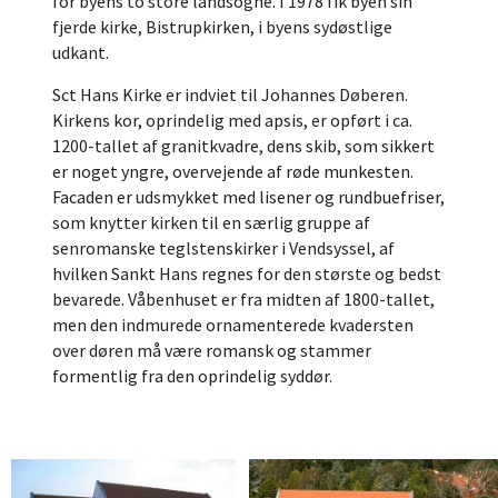
for byens to store landsogne. I 1978 fik byen sin
fjerde kirke, Bistrupkirken, i byens sydøstlige
udkant.
Sct Hans Kirke er indviet til Johannes Døberen.
Kirkens kor, oprindelig med apsis, er opført i ca.
1200-tallet af granitkvadre, dens skib, som sikkert
er noget yngre, overvejende af røde munkesten.
Facaden er udsmykket med lisener og rundbuefriser,
som knytter kirken til en særlig gruppe af
senromanske teglstenskirker i Vendsyssel, af
hvilken Sankt Hans regnes for den største og bedst
bevarede. Våbenhuset er fra midten af 1800-tallet,
men den indmurede ornamenterede kvadersten
over døren må være romansk og stammer
formentlig fra den oprindelig syddør.