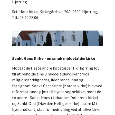
Hjørring.
Sct. Hans kirke, Kirkegårdsvej 20A, 9800 Hjørring,
Tlf.: 98 90 28 06
Sankt Hans Kirke - en smuk middelalderkirke
Modsat de fleste andre købstæder fik Hjørring lov
til at beholde sine 3 middelalderkirker trods
religionsstridigheder, ildebrande, nød og
fattigdom. Sankt Catharinæ (Karens kirke) blev ved
reformationen gjort til byens sognekirke, mens de
to andre - Sankt Hans (Johannes Døberens kirke)
og Sankt Olai (Olav den Helliges kirke) -, som lå i
byens udkant, slap for nedrivning ved at blive kirker