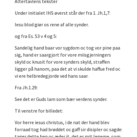
Altertavlens tekster
Under initialet IHS øverst står der fra 1. Jh.1,7:
Iesu blod giør os rene af alle synder.
og fra Es. 53 v 4 og 5:
Sandelig hand baar vor sygdom oc tog vor pine paa
sig, hand er saargjort for vore miisgjerningers
skyld oc knusit for vore synders skyld, straffen
ligger på hanom, paa det at vi skulde haffue fred oc
vi ere helbredegjorde ved hans saar.
Fra Jh.1.29:
See det er Guds lam som bær verdens synder.
Til venstre for billedet:
Vor herre iesus christus, i de nat der hand blev
forraad tog had brøddet oc gaff sir disipler oc sagde:
tager dette hen oc æder it, det er mit legeme, som