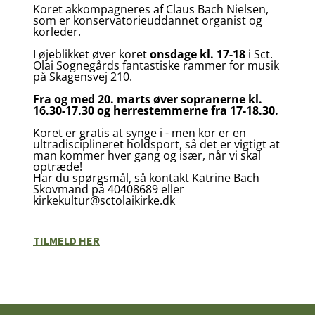
Koret akkompagneres af Claus Bach Nielsen,
som er konservatorieuddannet organist og
korleder.
I øjeblikket øver koret
onsdage kl. 17-18
i Sct.
Olai Sognegårds fantastiske rammer for musik
på Skagensvej 210.
Fra og med 20. marts øver sopranerne kl.
16.30-17.30 og herrestemmerne fra 17-18.30.
Koret er gratis at synge i - men kor er en
ultradisciplineret holdsport, så det er vigtigt at
man kommer hver gang og især, når vi skal
optræde!
Har du spørgsmål, så kontakt Katrine Bach
Skovmand på 40408689 eller
kirkekultur@sctolaikirke.dk
TILMELD HER