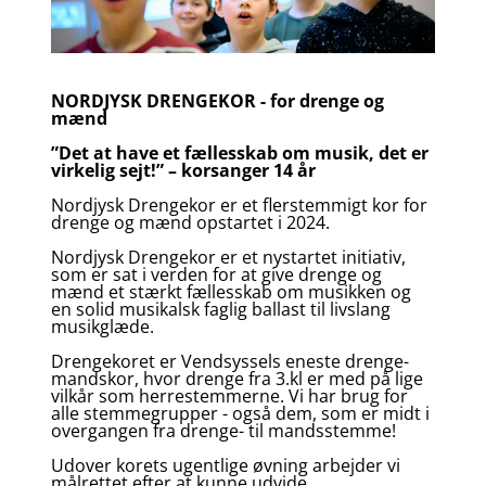
NORDJYSK DRENGEKOR - for drenge og
mænd
”Det at have et fællesskab om musik, det er
virkelig sejt!” – korsanger 14 år
Nordjysk Drengekor er et flerstemmigt kor for
drenge og mænd opstartet i 2024.
Nordjysk Drengekor er et nystartet initiativ,
som er sat i verden for at give drenge og
mænd et stærkt fællesskab om musikken og
en solid musikalsk faglig ballast til livslang
musikglæde.
Drengekoret er Vendsyssels eneste drenge-
mandskor, hvor drenge fra 3.kl er med på lige
vilkår som herrestemmerne. Vi har brug for
alle stemmegrupper - også dem, som er midt i
overgangen fra drenge- til mandsstemme!
Udover korets ugentlige øvning arbejder vi
målrettet efter at kunne udvide