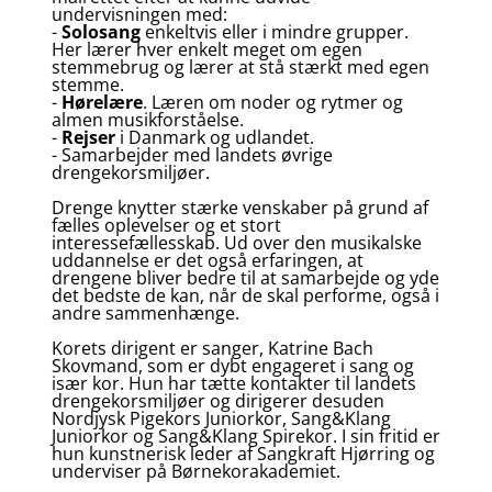
undervisningen med:
-
Solosang
enkeltvis eller i mindre grupper.
Her lærer hver enkelt meget om egen
stemmebrug og lærer at stå stærkt med egen
stemme.
-
Hørelære
. Læren om noder og rytmer og
almen musikforståelse.
-
Rejser
i Danmark og udlandet.
- Samarbejder med landets øvrige
drengekorsmiljøer.
Drenge knytter stærke venskaber på grund af
fælles oplevelser og et stort
interessefællesskab. Ud over den musikalske
uddannelse er det også erfaringen, at
drengene bliver bedre til at samarbejde og yde
det bedste de kan, når de skal performe, også i
andre sammenhænge.
Korets dirigent er sanger, Katrine Bach
Skovmand, som er dybt engageret i sang og
især kor. Hun har tætte kontakter til landets
drengekorsmiljøer og dirigerer desuden
Nordjysk Pigekors Juniorkor, Sang&Klang
Juniorkor og Sang&Klang Spirekor. I sin fritid er
hun kunstnerisk leder af Sangkraft Hjørring og
underviser på Børnekorakademiet.