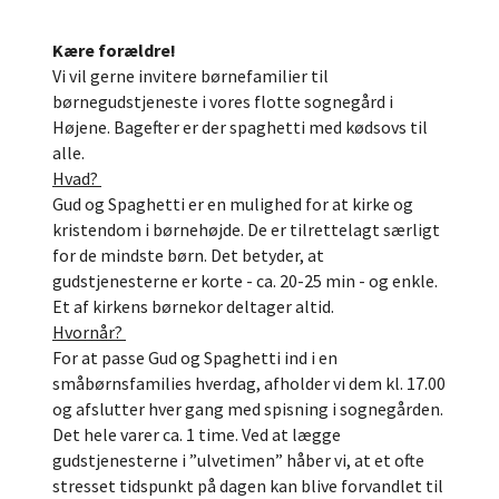
Kære forældre!
Vi vil gerne invitere børnefamilier til
børnegudstjeneste i vores flotte sognegård i
Højene. Bagefter er der spaghetti med kødsovs til
alle.
Hvad?
Gud og Spaghetti er en mulighed for at kirke og
kristendom i børnehøjde. De er tilrettelagt særligt
for de mindste børn. Det betyder, at
gudstjenesterne er korte - ca. 20-25 min - og enkle.
Et af kirkens børnekor deltager altid.
Hvornår?
For at passe Gud og Spaghetti ind i en
småbørnsfamilies hverdag, afholder vi dem kl. 17.00
og afslutter hver gang med spisning i sognegården.
Det hele varer ca. 1 time. Ved at lægge
gudstjenesterne i ”ulvetimen” håber vi, at et ofte
stresset tidspunkt på dagen kan blive forvandlet til