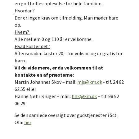
en god fælles oplevelse for hele familien.
Hvordan?
Der er ingen krav om tilmelding. Man møder bare
op.
Hvem?
Alle mellem 0 og 110 år er velkomne.
Hvad koster det?
Aftensmaden koster 20,- for voksne og er gratis for
børn.
Vil du vide mere, er du velkommen til at
kontakte en af præsterne:
Martin Johannes Skov – mail:
mjs@km.dk
- tlf. 24 62
62 55 eller
Hanne Nøhr Krüger – mail:
hnk@km.dk
– tlf. 98 92
06 29
Se den samlede oversigt over gudstjenester i Sct.
Olai
her