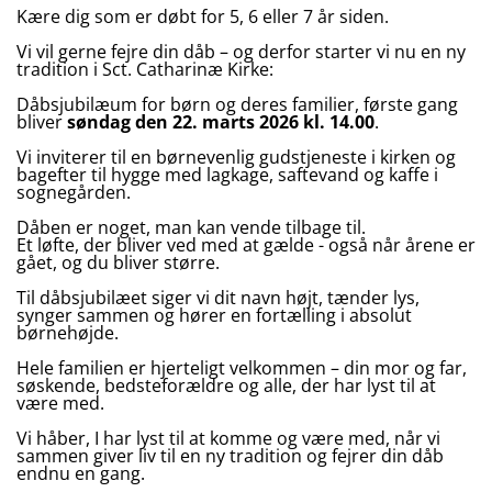
Kære dig som er døbt for 5, 6 eller 7 år siden.
Vi vil gerne fejre din dåb – og derfor starter vi nu en ny
tradition i Sct. Catharinæ Kirke:
Dåbsjubilæum for børn og deres familier, første gang
bliver
søndag den 22. marts 2026 kl. 14.00
.
Vi inviterer til en børnevenlig gudstjeneste i kirken og
bagefter til hygge med lagkage, saftevand og kaffe i
sognegården.
Dåben er noget, man kan vende tilbage til.
Et løfte, der bliver ved med at gælde - også når årene er
gået, og du bliver større.
Til dåbsjubilæet siger vi dit navn højt, tænder lys,
synger sammen og hører en fortælling i absolut
børnehøjde.
Hele familien er hjerteligt velkommen – din mor og far,
søskende, bedsteforældre og alle, der har lyst til at
være med.
Vi håber, I har lyst til at komme og være med, når vi
sammen giver liv til en ny tradition og fejrer din dåb
endnu en gang.